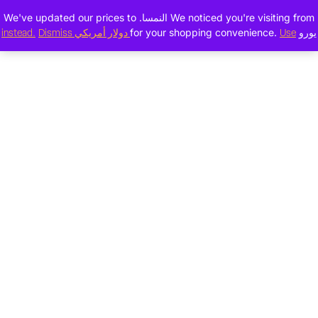
We noticed you're visiting from النمسا. We've updated our prices to
يورو for your shopping convenience.
Use دولار أمريكي instead.
Dismiss
مرحباً بك مرة أخرى...
تسجيل الدخول إلى
حسابك
اسم المستخدم أو البريد الإلكتروني*
شعار*
تذكرني
تسجيل الدخول
|
التسجيل
هل نسيت كلمة السر؟